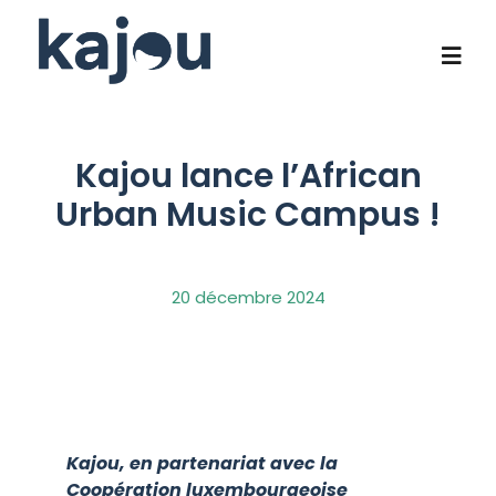
Passer
au
contenu
Togg
Navi
Qui sommes-nous?
Kajou lance l’African
Urban Music Campus !
Notre savoir-faire
Programmes phares
20 décembre 2024
Impact social
Contact
Kajou, en partenariat avec la
Coopération luxembourgeoise