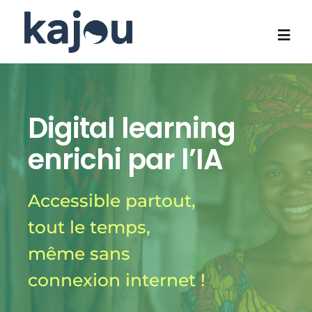
Passer
au
contenu
Togg
Navi
Qui sommes-nous?
Digital learning
Notre savoir-faire
enrichi par l’IA
Programmes phares
Accessible partout,
tout le temps,
Impact social
même sans
Contact
connexion internet !