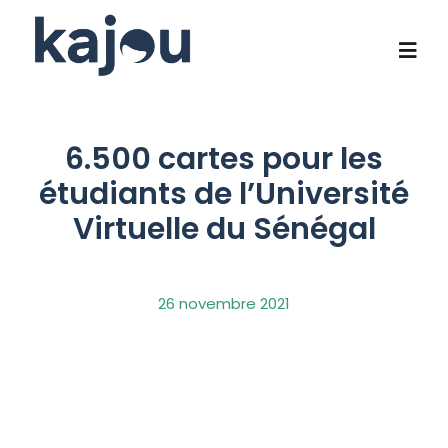
Passer
au
contenu
Togg
Navi
Qui sommes-nous?
6.500 cartes pour les
étudiants de l’Université
Notre savoir-faire
Virtuelle du Sénégal
Programmes phares
26 novembre 2021
Impact social
Contact