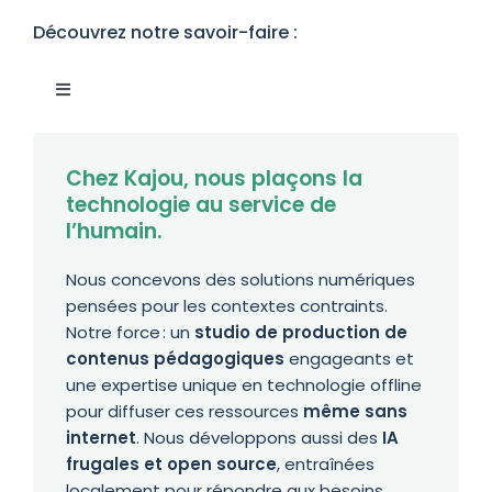
Découvrez notre savoir-faire :
Toggle
Navigation
Notre studio digital learning
Chez Kajou, nous plaçons la
technologie au service de
Nos assistants IA
l’humain.
Nous concevons des solutions numériques
Notre techno offline
pensées pour les contextes contraints.
Notre force : un
studio de production de
contenus pédagogiques
engageants et
une expertise unique en technologie offline
pour diffuser ces ressources
même sans
internet
. Nous développons aussi des
IA
frugales et open source
, entraînées
localement pour répondre aux besoins