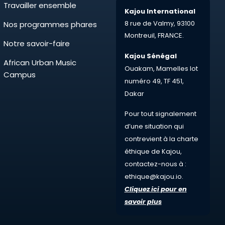
Travailler ensemble
Kajou International
8 rue de Valmy,
93100
Nos programmes phares
Montreuil,
FRANCE.
Notre savoir-faire
Kajou Sénégal
African Urban Music
Ouakam, Mamelles lot
Campus
numéro 49, TF 451,
Dakar
Pour tout
signalement
d’une situation qui
contrevient à la charte
éthique de Kajou,
contactez-nous à :
ethique@kajou.io
.
Cliquez ici pour en
savoir plus