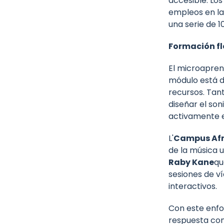
accesible. Los
empleos en la 
una serie de 1
Formación fle
El microaprend
módulo está d
recursos. Tan
diseñar el son
activamente e
L'
Campus Afr
de la música
Raby Kane
qu
sesiones de ví
interactivos.
Con este enfo
respuesta con