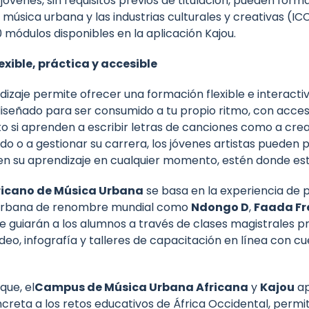
 jóvenes, sin requisitos previos de titulación, pueden for
música urbana y las industrias culturales y creativas (IC
0 módulos disponibles en la aplicación Kajou.
xible, práctica y accesible
izaje permite ofrecer una formación flexible e interacti
iseñado para ser consumido a tu propio ritmo, con acceso
to si aprenden a escribir letras de canciones como a cre
ido o a gestionar su carrera, los jóvenes artistas pueden 
n su aprendizaje en cualquier momento, estén donde est
icano de Música Urbana
se basa en la experiencia de 
 urbana de renombre mundial como
Ndongo D
,
Faada Fr
e guiarán a los alumnos a través de clases magistrales p
deo, infografía y talleres de capacitación en línea con cu
que, el
Campus de Música Urbana Africana
y
Kajou
ap
creta a los retos educativos de África Occidental, permi