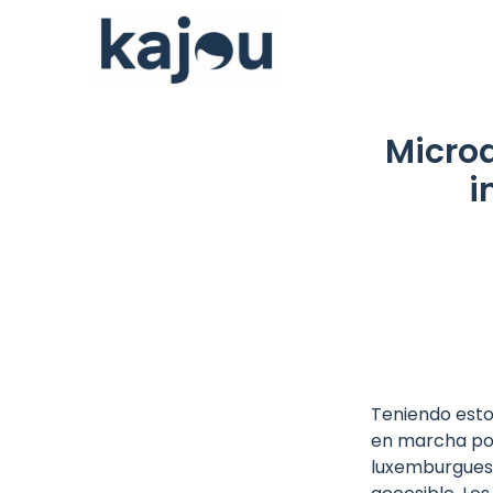
Ir
al
contenido
Microa
i
Teniendo esto
en marcha por
luxemburguesa