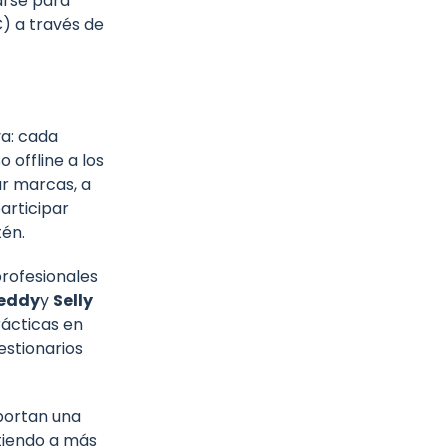
marse para
C) a través de
va: cada
 offline a los
ar marcas, a
participar
én.
profesionales
eddy
y
Selly
rácticas en
estionarios
ortan una
tiendo a más